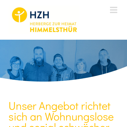
Zum
Inhalt
springen
Unser Angebot richtet
sich an Wohnungslose
und sozial schwächer